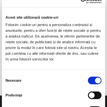
Acest site utilizează cookie-uri
Folosim cookie-uri pentru a personaliza conținutul și
anunțurile, pentru a oferi funcții de rețele sociale și pentru
a analiza traficul. De asemenea, le oferim partenerilor de
0 evenimente in viitorul apropiat
rețele sociale, de publicitate și de analize informații cu
revino mai tarziu
privire la modul în care folosiți site-ul nostru. Aceștia le
pot combina cu alte informații oferite de dvs. sau culese
în urma folosirii serviciilor lor.
anunta-ma pe email cand apare urmatorul eveniment la
Music Club
Selecția
Necesare
consimțământului
Preferinţe