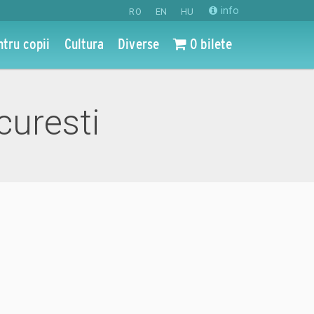
info
RO
EN
HU
ntru copii
Cultura
Diverse
0 bilete
curesti