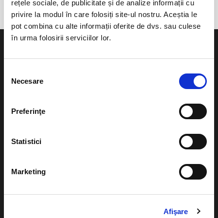
rețele sociale, de publicitate și de analize informații cu
privire la modul în care folosiți site-ul nostru. Aceștia le
pot combina cu alte informații oferite de dvs. sau culese
în urma folosirii serviciilor lor.
Selecția
Necesare
consimțământului
Evenimente
Ajutor
Teatru
Preferinţe
Cum comand bilete?
Concerte si
festivaluri
Plata online sau cash
Statistici
Sport
eBilet printat acasa
Pentru copii
Marketing
Cultura
Livrare prin curier
Diverse
Calendar
Returnare bilete
Afişare