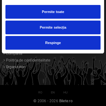
Duplicare bilete
Permite toate
Despre noi
Permite selecția
Contact
Termeni si conditii
Respinge
Despre Cookies
Compania
Politica de confidentialitate
Organizatori
RO
EN
HU
© 2006 - 2026
Bilete.ro