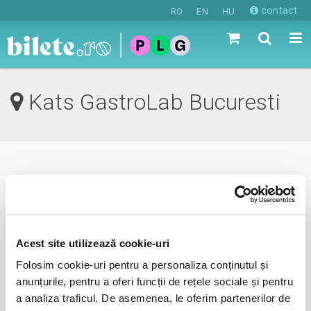
contact
RO
EN
HU
Kats GastroLab Bucuresti
0 evenimente in viitorul apropiat
revino mai tarziu
Acest site utilizează cookie-uri
Folosim cookie-uri pentru a personaliza conținutul și
anunta-ma pe email cand apare urmatorul eveniment la
anunțurile, pentru a oferi funcții de rețele sociale și pentru
Kats GastroLab
a analiza traficul. De asemenea, le oferim partenerilor de