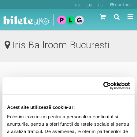
contact
RO
EN
HU
Iris Ballroom Bucuresti
0 evenimente in viitorul apropiat
revino mai tarziu
Acest site utilizează cookie-uri
Folosim cookie-uri pentru a personaliza conținutul și
anunta-ma pe email cand apare urmatorul eveniment la
anunțurile, pentru a oferi funcții de rețele sociale și pentru
Iris Ballroom
a analiza traficul. De asemenea, le oferim partenerilor de