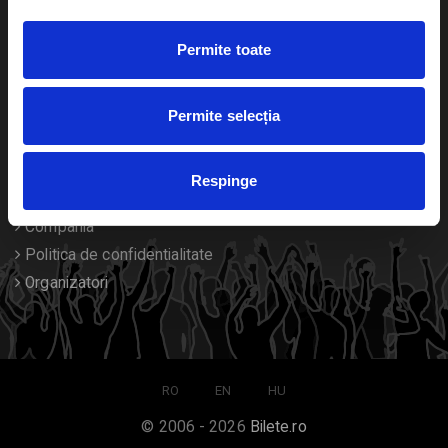
Duplicare bilete
Permite toate
Despre noi
Permite selecția
Contact
Termeni si conditii
Respinge
Despre Cookies
Compania
Politica de confidentialitate
Organizatori
RO
EN
HU
© 2006 - 2026
Bilete.ro