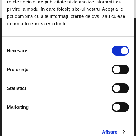
rețele sociale, de publicitate și de analize informații cu
privire la modul în care folosiți site-ul nostru. Aceștia le
pot combina cu alte informații oferite de dvs. sau culese
în urma folosirii serviciilor lor.
Selecția
Necesare
consimțământului
Evenimente
Ajutor
Teatru
Preferinţe
Cum comand bilete?
Concerte si
festivaluri
Plata online sau cash
Statistici
Sport
eBilet printat acasa
Pentru copii
Marketing
Cultura
Livrare prin curier
Diverse
Calendar
Returnare bilete
Afişare