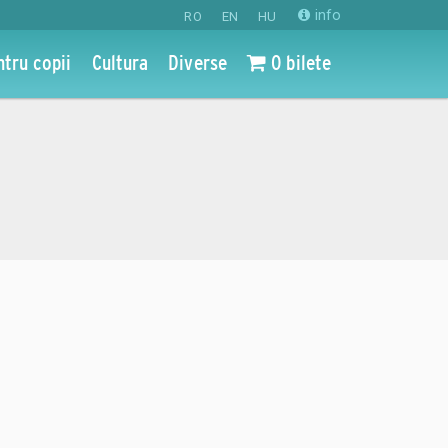
info
RO
EN
HU
ntru copii
Cultura
Diverse
0 bilete