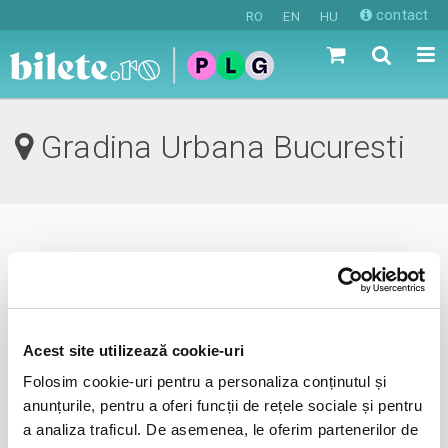
contact
RO
EN
HU
Gradina Urbana Bucuresti
0 evenimente in viitorul apropiat
revino mai tarziu
Acest site utilizează cookie-uri
Folosim cookie-uri pentru a personaliza conținutul și
anunta-ma pe email cand apare urmatorul eveniment la
anunțurile, pentru a oferi funcții de rețele sociale și pentru
Gradina Urbana
a analiza traficul. De asemenea, le oferim partenerilor de