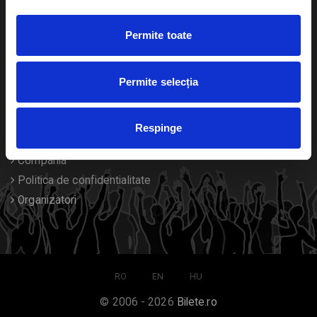
Duplicare bilete
Permite toate
Despre noi
Permite selecția
Contact
Termeni si conditii
Respinge
Despre Cookies
Compania
Politica de confidentialitate
Organizatori
RO
EN
HU
© 2006 - 2026
Bilete.ro