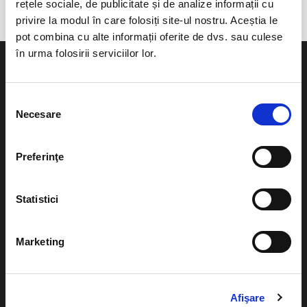
rețele sociale, de publicitate și de analize informații cu
privire la modul în care folosiți site-ul nostru. Aceștia le
pot combina cu alte informații oferite de dvs. sau culese
în urma folosirii serviciilor lor.
Selecția
Necesare
consimțământului
Evenimente
Ajutor
Teatru
Preferinţe
Cum comand bilete?
Concerte si
festivaluri
Plata online sau cash
Statistici
Sport
eBilet printat acasa
Pentru copii
Marketing
Cultura
Livrare prin curier
Diverse
Calendar
Returnare bilete
Afişare