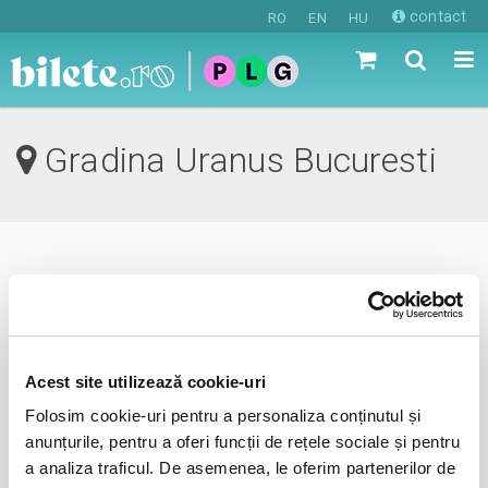
contact
RO
EN
HU
Gradina Uranus Bucuresti
0 evenimente in viitorul apropiat
revino mai tarziu
Acest site utilizează cookie-uri
Folosim cookie-uri pentru a personaliza conținutul și
anunta-ma pe email cand apare urmatorul eveniment la
anunțurile, pentru a oferi funcții de rețele sociale și pentru
Gradina Uranus
a analiza traficul. De asemenea, le oferim partenerilor de