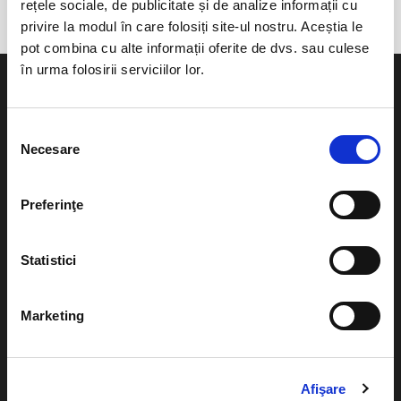
rețele sociale, de publicitate și de analize informații cu
privire la modul în care folosiți site-ul nostru. Aceștia le
pot combina cu alte informații oferite de dvs. sau culese
în urma folosirii serviciilor lor.
Selecția
Necesare
consimțământului
Evenimente
Ajutor
Teatru
Preferinţe
Cum comand bilete?
Concerte si
festivaluri
Plata online sau cash
Statistici
Sport
eBilet printat acasa
Pentru copii
Marketing
Cultura
Livrare prin curier
Diverse
Calendar
Returnare bilete
Afişare