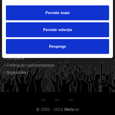
Duplicare bilete
Permite toate
Despre noi
Permite selecția
Contact
Termeni si conditii
Respinge
Despre Cookies
Compania
Politica de confidentialitate
Organizatori
RO
EN
HU
© 2006 - 2026
Bilete.ro