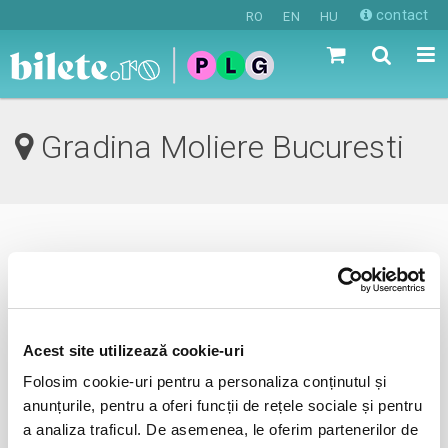
contact
RO
EN
HU
Gradina Moliere Bucuresti
0 evenimente in viitorul apropiat
revino mai tarziu
Acest site utilizează cookie-uri
Folosim cookie-uri pentru a personaliza conținutul și
anunta-ma pe email cand apare urmatorul eveniment la
anunțurile, pentru a oferi funcții de rețele sociale și pentru
Gradina Moliere
a analiza traficul. De asemenea, le oferim partenerilor de