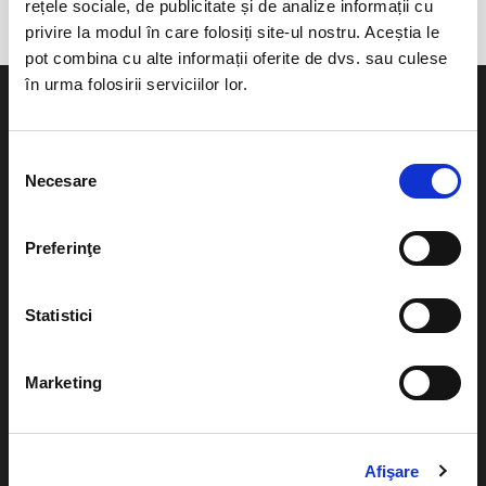
rețele sociale, de publicitate și de analize informații cu
privire la modul în care folosiți site-ul nostru. Aceștia le
pot combina cu alte informații oferite de dvs. sau culese
în urma folosirii serviciilor lor.
Selecția
Necesare
consimțământului
Evenimente
Ajutor
Teatru
Preferinţe
Cum comand bilete?
Concerte si
festivaluri
Plata online sau cash
Statistici
Sport
eBilet printat acasa
Pentru copii
Marketing
Cultura
Livrare prin curier
Diverse
Calendar
Returnare bilete
Afişare