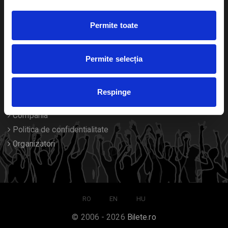
Duplicare bilete
Permite toate
Despre noi
Permite selecția
Contact
Termeni si conditii
Respinge
Despre Cookies
Compania
Politica de confidentialitate
Organizatori
RO
EN
HU
© 2006 - 2026
Bilete.ro