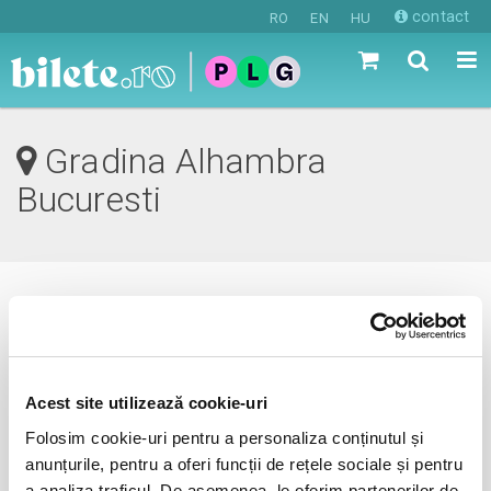
contact
RO
EN
HU
Gradina Alhambra
Bucuresti
0 evenimente in viitorul apropiat
revino mai tarziu
Acest site utilizează cookie-uri
Folosim cookie-uri pentru a personaliza conținutul și
anunțurile, pentru a oferi funcții de rețele sociale și pentru
anunta-ma pe email cand apare urmatorul eveniment la
a analiza traficul. De asemenea, le oferim partenerilor de