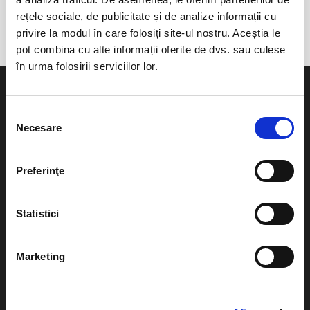
Gradina Alhambra
rețele sociale, de publicitate și de analize informații cu
privire la modul în care folosiți site-ul nostru. Aceștia le
pot combina cu alte informații oferite de dvs. sau culese
în urma folosirii serviciilor lor.
Selecția
Necesare
consimțământului
Evenimente
Ajutor
Preferinţe
Teatru
Cum comand bilete?
Concerte si
Statistici
festivaluri
Plata online sau cash
Sport
eBilet printat acasa
Marketing
Pentru copii
Cultura
Livrare prin curier
Diverse