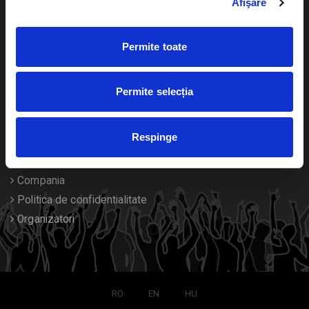
Afişare
Calendar
Returnare bilete
Permite toate
Duplicare bilete
Despre noi
Permite selecția
Contact
Respinge
Termeni si conditii
Despre Cookies
Compania
Politica de confidentialitate
Organizatori
RO
EN
HU