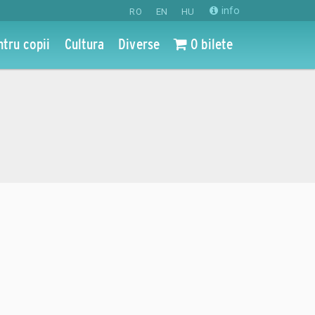
info
RO
EN
HU
ntru copii
Cultura
Diverse
0 bilete