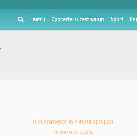
Teatru
Concerte si festivaluri
Sport
Pe
i
0 evenimente in viitorul apropiat
revino mai tarziu