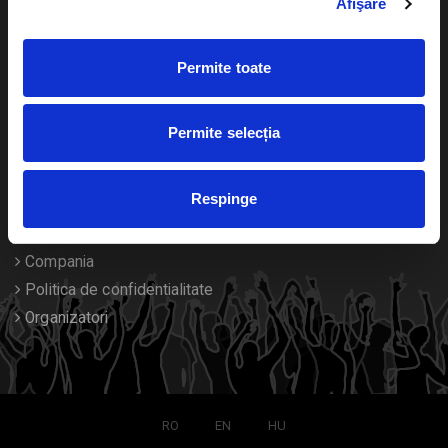
Afişare
Calendar
Returnare bilete
Permite toate
Duplicare bilete
Despre noi
Permite selecția
Contact
Respinge
Termeni si conditii
Despre Cookies
Compania
Politica de confidentialitate
Organizatori
RO
EN
HU