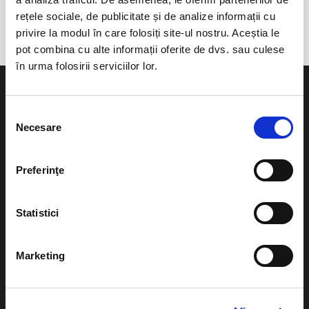
Casa Memoriala Dinu Lipatti
rețele sociale, de publicitate și de analize informații cu
privire la modul în care folosiți site-ul nostru. Aceștia le
pot combina cu alte informații oferite de dvs. sau culese
în urma folosirii serviciilor lor.
Selecția
Necesare
consimțământului
Evenimente
Ajutor
Preferinţe
Teatru
Cum comand bilete?
Concerte si
Statistici
festivaluri
Plata online sau cash
Sport
eBilet printat acasa
Marketing
Pentru copii
Cultura
Livrare prin curier
Diverse