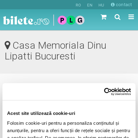
contact
RO
EN
HU
Casa Memoriala Dinu
Lipatti Bucuresti
0 evenimente in viitorul apropiat
revino mai tarziu
Acest site utilizează cookie-uri
Folosim cookie-uri pentru a personaliza conținutul și
anunțurile, pentru a oferi funcții de rețele sociale și pentru
anunta-ma pe email cand apare urmatorul eveniment la
a analiza traficul. De asemenea, le oferim partenerilor de