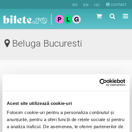
contact
RO
EN
HU
Beluga Bucuresti
0 evenimente in viitorul apropiat
revino mai tarziu
Acest site utilizează cookie-uri
Folosim cookie-uri pentru a personaliza conținutul și
anunta-ma pe email cand apare urmatorul eveniment la
anunțurile, pentru a oferi funcții de rețele sociale și pentru
Beluga
a analiza traficul. De asemenea, le oferim partenerilor de