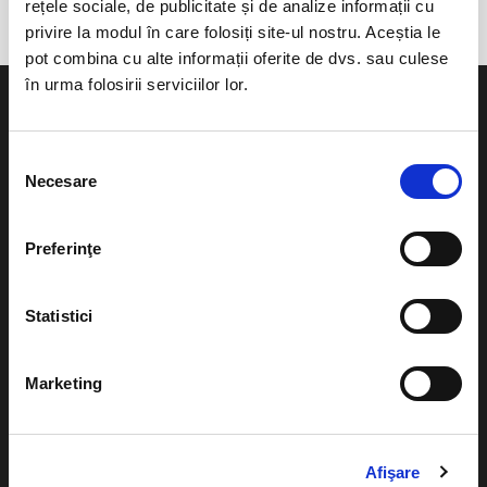
rețele sociale, de publicitate și de analize informații cu
privire la modul în care folosiți site-ul nostru. Aceștia le
pot combina cu alte informații oferite de dvs. sau culese
în urma folosirii serviciilor lor.
Selecția
Necesare
consimțământului
Evenimente
Ajutor
Teatru
Preferinţe
Cum comand bilete?
Concerte si
festivaluri
Plata online sau cash
Statistici
Sport
eBilet printat acasa
Pentru copii
Marketing
Cultura
Livrare prin curier
Diverse
Calendar
Returnare bilete
Afişare