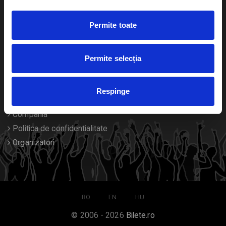
Duplicare bilete
Permite toate
Despre noi
Permite selecția
Contact
Termeni si conditii
Respinge
Despre Cookies
Compania
Politica de confidentialitate
Organizatori
RO
EN
HU
© 2006 - 2026
Bilete.ro