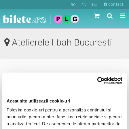
contact
RO
EN
HU
Atelierele Ilbah Bucuresti
0 evenimente in viitorul apropiat
revino mai tarziu
Acest site utilizează cookie-uri
Folosim cookie-uri pentru a personaliza conținutul și
anunta-ma pe email cand apare urmatorul eveniment la
anunțurile, pentru a oferi funcții de rețele sociale și pentru
Atelierele Ilbah
a analiza traficul. De asemenea, le oferim partenerilor de