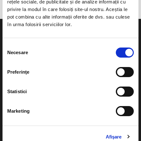
rețele sociale, de publicitate și de analize informații cu
privire la modul în care folosiți site-ul nostru. Aceștia le
pot combina cu alte informații oferite de dvs. sau culese
în urma folosirii serviciilor lor.
Selecția
Necesare
consimțământului
Evenimente
Ajutor
Teatru
Preferinţe
Cum comand bilete?
Concerte si
festivaluri
Plata online sau cash
Statistici
Sport
eBilet printat acasa
Pentru copii
Marketing
Cultura
Livrare prin curier
Diverse
Calendar
Returnare bilete
Afişare