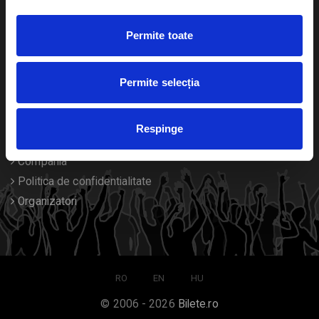
Duplicare bilete
Permite toate
Despre noi
Permite selecția
Contact
Termeni si conditii
Respinge
Despre Cookies
Compania
Politica de confidentialitate
Organizatori
RO
EN
HU
© 2006 - 2026
Bilete.ro