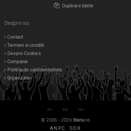
Duplicare bilete
Despre noi
Contact
Termeni si conditii
Despre Cookies
Compania
Politica de confidentialitate
Organizatori
RO
EN
HU
© 2006 - 2026
Bilete.ro
A.N.P.C.
O.D.R.