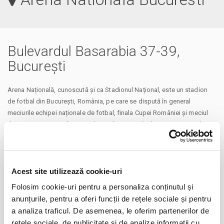
Bulevardul Basarabia 37-39,
București
Arena Națională, cunoscută și ca Stadionul Național, este un stadion
de fotbal din București, România, pe care se dispută în general
meciurile echipei naționale de fotbal, finala Cupei României și meciul
din Supercupa României, iar din aprilie 2015 găzduiește și meciurile
clubului FCSB. Stadionul a devenit și casa temporară a clubului Rapid
între iulie 2021 și martie 2022, până la finalizarea construcției
Stadionului Rapid-Giulești. Cu o capacitate de 55.635 de spectatori,
este cel mai mare stadion din țară și primul stadion de elită UEFA din
Acest site utilizează cookie-uri
România, succedat de Cluj Arena.
Folosim cookie-uri pentru a personaliza conținutul și
anunțurile, pentru a oferi funcții de rețele sociale și pentru
a analiza traficul. De asemenea, le oferim partenerilor de
rețele sociale, de publicitate și de analize informații cu