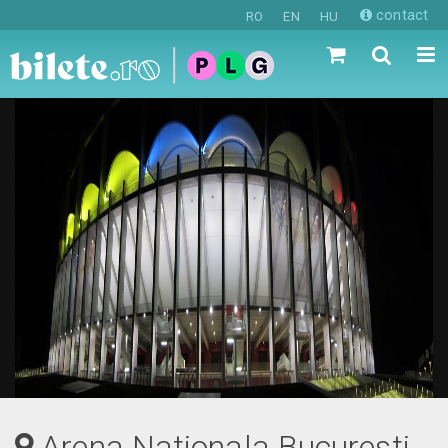
contact
RO
EN
HU
Arena Nationala Bucuresti