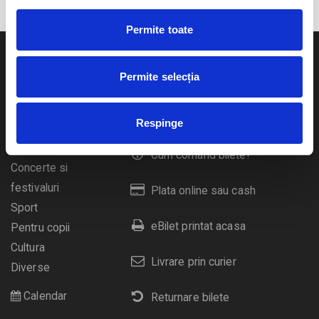
Permite toate
Permite selecția
Evenimente
Ajutor
Respinge
Teatru
Cum comand bilete?
Concerte si
festivaluri
Plata online sau cash
Sport
eBilet printat acasa
Pentru copii
Cultura
Livrare prin curier
Diverse
Calendar
Returnare bilete