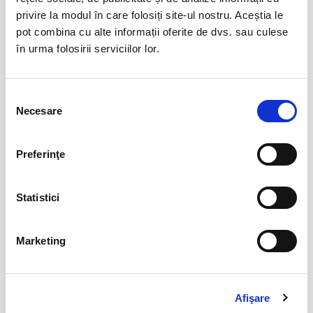
privire la modul în care folosiți site-ul nostru. Aceștia le
pot combina cu alte informații oferite de dvs. sau culese
în urma folosirii serviciilor lor.
Selecția
Necesare
consimțământului
Preferinţe
0 evenimente in viitorul apropiat
Statistici
revino mai tarziu
Marketing
anunta-ma pe email cand apare urmatorul eveniment la
Arena Nationala
Afişare