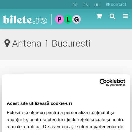
contact
RO
EN
HU
Antena 1 Bucuresti
0 evenimente in viitorul apropiat
revino mai tarziu
Acest site utilizează cookie-uri
Folosim cookie-uri pentru a personaliza conținutul și
anunta-ma pe email cand apare urmatorul eveniment la
anunțurile, pentru a oferi funcții de rețele sociale și pentru
Antena 1
a analiza traficul. De asemenea, le oferim partenerilor de