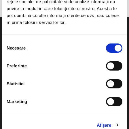
rețele sociale, de publicitate și de analize informații cu
privire la modul în care folosiți site-ul nostru. Aceștia le
pot combina cu alte informații oferite de dvs. sau culese
în urma folosirii serviciilor lor.
Selecția
Necesare
consimțământului
Evenimente
Ajutor
Teatru
Preferinţe
Cum comand bilete?
Concerte si
festivaluri
Plata online sau cash
Statistici
Sport
eBilet printat acasa
Pentru copii
Marketing
Cultura
Livrare prin curier
Diverse
Calendar
Returnare bilete
Afişare