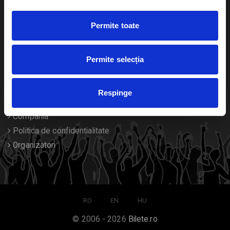
Duplicare bilete
Permite toate
Despre noi
Permite selecția
Contact
Termeni si conditii
Respinge
Despre Cookies
Compania
Politica de confidentialitate
Organizatori
RO
EN
HU
© 2006 - 2026
Bilete.ro