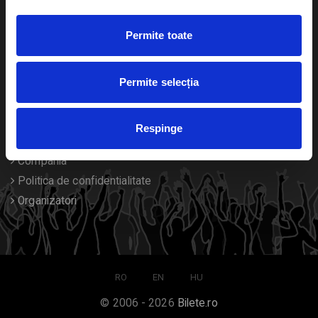
Duplicare bilete
Permite toate
Despre noi
Permite selecția
Contact
Termeni si conditii
Respinge
Despre Cookies
Compania
Politica de confidentialitate
Organizatori
RO
EN
HU
© 2006 - 2026
Bilete.ro