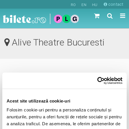
contact
RO
EN
HU
Alive Theatre Bucuresti
0 evenimente in viitorul apropiat
revino mai tarziu
Acest site utilizează cookie-uri
Folosim cookie-uri pentru a personaliza conținutul și
anunta-ma pe email cand apare urmatorul eveniment la
anunțurile, pentru a oferi funcții de rețele sociale și pentru
Alive Theatre
a analiza traficul. De asemenea, le oferim partenerilor de