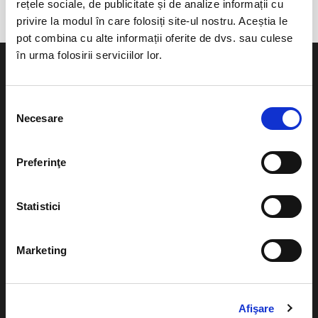
rețele sociale, de publicitate și de analize informații cu
privire la modul în care folosiți site-ul nostru. Aceștia le
pot combina cu alte informații oferite de dvs. sau culese
în urma folosirii serviciilor lor.
Selecția
Necesare
consimțământului
Evenimente
Ajutor
Teatru
Preferinţe
Cum comand bilete?
Concerte si
festivaluri
Plata online sau cash
Statistici
Sport
eBilet printat acasa
Pentru copii
Marketing
Cultura
Livrare prin curier
Diverse
Calendar
Returnare bilete
Afişare