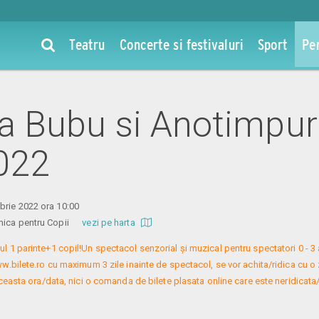
Teatru
Concerte si festivaluri
Sport
Pe
la Bubu si Anotimpuri
022
brie 2022 ora 10:00
omica pentru Copii
vezi pe harta
ul 1 parinte+1 copil!Un spectacol senzorial și muzical pentru spectatori 0 - 3 a
bilete.ro cu maximum 3 zile inainte de spectacol, se vor achita/ridica cu o z
easta ora/data, nici o comanda de bilete plasata online care este neridicata/