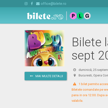
office@bilete.ro
Bilete 
sept 2
duminică, 25 septem
Bucuresti, Opera C
MAI MULTE DETALII
 1 bilet permite acces
Biletele comandate pe www.
pana in ora 12:00. Dupa ac
valabila.