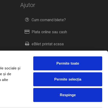
Ajutor
Cum comand bilete?
Plata online sau cash
eBilet printat acasa
Livrare prin curier
Permite toate
Returnare bilete
le sociale și
e și de
Permite selecția
u alte
Duplicare bilete
Respinge