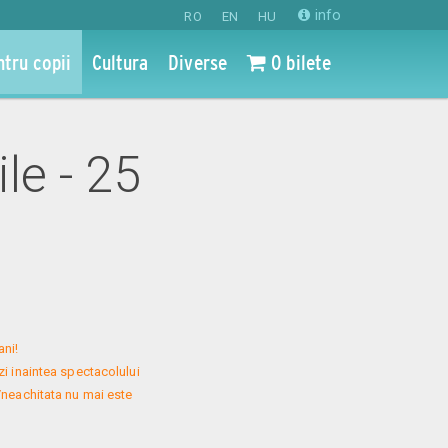
info
RO
EN
HU
ntru copii
Cultura
Diverse
0 bilete
le - 25
ni!

i inaintea spectacolului 
neachitata nu mai este 