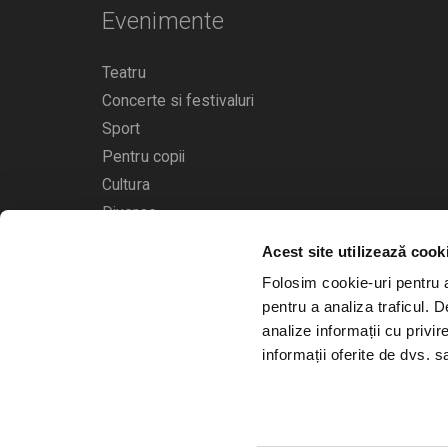
Evenimente
Teatru
Concerte si festivaluri
Sport
Pentru copii
Cultura
Diverse
Acest site utilizează cook
Calendarul evenimentelor
Folosim cookie-uri pentru a 
pentru a analiza traficul. 
analize informații cu privir
informații oferite de dvs. sa
© 2006 - 2026
Bilete.ro