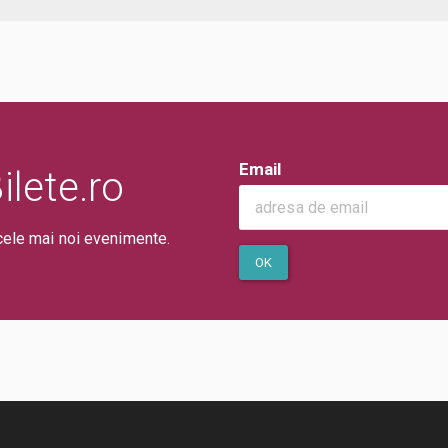
Email
lete.ro
cele mai noi evenimente.
OK