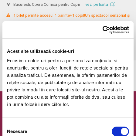
Bucuresti, Opera Comica pentru Copii
vezi pe harta
 1 bilet permite accesul 1 parinte+1 copil!Un spectacol senzorial și 
muzical pentru spectatori 0 - 3 ani!

Biletele comandate pe www.bilete.ro cu maximum 3 zile inainte de 
spectacol, se vor achita/ridica cu o zi inaintea spectacolului pana in 
ora 12:00. Dupa aceasta ora/data, nici o comanda de bilete plasata 
online care este neridicata/neachitata nu mai este valabila.
Acest site utilizează cookie-uri
Folosim cookie-uri pentru a personaliza conținutul și
anunțurile, pentru a oferi funcții de rețele sociale și pentru
Evenimentul a expirat.
a analiza traficul. De asemenea, le oferim partenerilor de
rețele sociale, de publicitate și de analize informații cu
privire la modul în care folosiți site-ul nostru. Aceștia le
pot combina cu alte informații oferite de dvs. sau culese
în urma folosirii serviciilor lor.
Newsletter @ Bilete.ro
Oferte exclusive si o editie saptamanala cu cele mai noi
evenimente.
Selecția
Necesare
consimțământului
Email