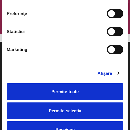
Preferinţe
OK
Statistici
Marketing
Afişare
Evenimente
Ajutor
Teatru
Permite toate
Cum comand bilete?
Concerte si
festivaluri
Plata online sau cash
Permite selecția
Sport
eBilet printat acasa
Pentru copii
Respinge