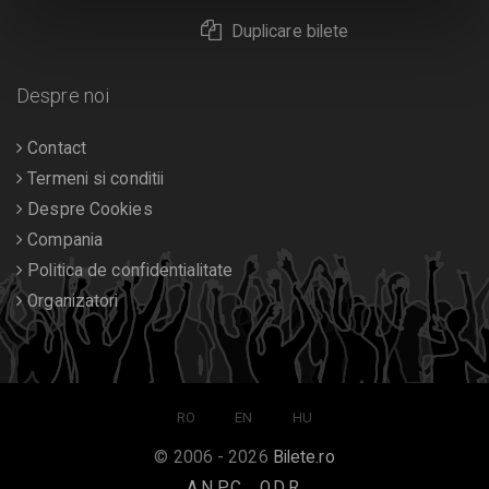
Duplicare bilete
Despre noi
Contact
Termeni si conditii
Despre Cookies
Compania
Politica de confidentialitate
Organizatori
RO
EN
HU
© 2006 - 2026
Bilete.ro
A.N.P.C.
O.D.R.