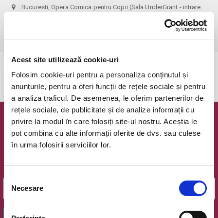
Bucuresti, Opera Comica pentru Copii (Sala UnderGrant - intrare
gradina)
vezi pe harta
 1 bilet permite accesul 1 parinte+1 copil!
Acest site utilizează cookie-uri
Evenimentul a expirat.
Folosim cookie-uri pentru a personaliza conținutul și
anunțurile, pentru a oferi funcții de rețele sociale și pentru
a analiza traficul. De asemenea, le oferim partenerilor de
rețele sociale, de publicitate și de analize informații cu
privire la modul în care folosiți site-ul nostru. Aceștia le
Newsletter @ Bilete.ro
pot combina cu alte informații oferite de dvs. sau culese
în urma folosirii serviciilor lor.
Oferte exclusive si o editie saptamanala cu cele mai noi
evenimente.
Email
Selecția
Necesare
consimțământului
OK