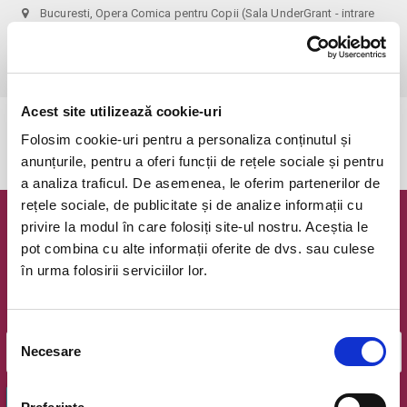
Bucuresti, Opera Comica pentru Copii (Sala UnderGrant - intrare
gradina)
vezi pe harta
 1 bilet permite accesul 1 parinte+1 copil!
Acest site utilizează cookie-uri
Evenimentul a expirat.
Folosim cookie-uri pentru a personaliza conținutul și
anunțurile, pentru a oferi funcții de rețele sociale și pentru
a analiza traficul. De asemenea, le oferim partenerilor de
rețele sociale, de publicitate și de analize informații cu
privire la modul în care folosiți site-ul nostru. Aceștia le
Newsletter @ Bilete.ro
pot combina cu alte informații oferite de dvs. sau culese
în urma folosirii serviciilor lor.
Oferte exclusive si o editie saptamanala cu cele mai noi
evenimente.
Email
Selecția
Necesare
consimțământului
OK