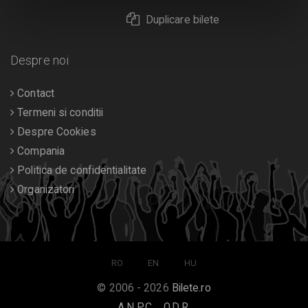
Duplicare bilete
Despre noi
Contact
Termeni si conditii
Despre Cookies
Compania
Politica de confidentialitate
Organizatori
RO
EN
HU
© 2006 - 2026
Bilete.ro
A.N.P.C.
O.D.R.