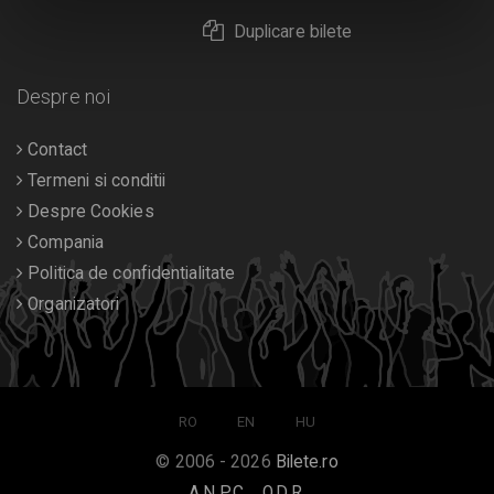
Duplicare bilete
Despre noi
Contact
Termeni si conditii
Despre Cookies
Compania
Politica de confidentialitate
Organizatori
RO
EN
HU
© 2006 - 2026
Bilete.ro
A.N.P.C.
O.D.R.