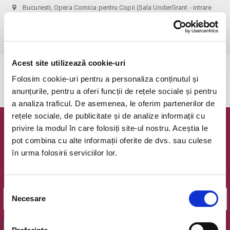
Bucuresti, Opera Comica pentru Copii (Sala UnderGrant - intrare
gradina)
vezi pe harta
 1 bilet permite accesul 1 parinte+1 copil!
Acest site utilizează cookie-uri
Evenimentul a expirat.
Folosim cookie-uri pentru a personaliza conținutul și
anunțurile, pentru a oferi funcții de rețele sociale și pentru
a analiza traficul. De asemenea, le oferim partenerilor de
rețele sociale, de publicitate și de analize informații cu
privire la modul în care folosiți site-ul nostru. Aceștia le
Newsletter @ Bilete.ro
pot combina cu alte informații oferite de dvs. sau culese
în urma folosirii serviciilor lor.
Oferte exclusive si o editie saptamanala cu cele mai noi
evenimente.
Email
Selecția
Necesare
consimțământului
OK