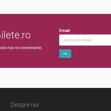
Email
lete.ro
cele mai noi evenimente.
OK
Despre noi