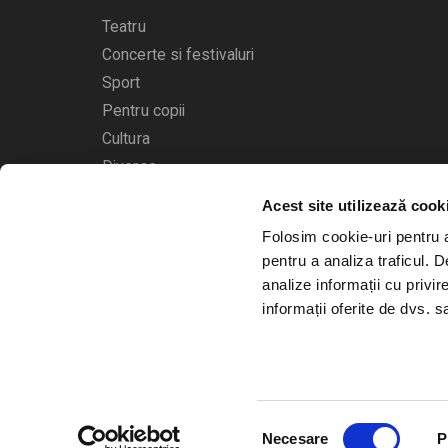
Teatru
Concerte si festivaluri
Sport
Pentru copii
Cultura
Diverse
Acest site utilizează cook
Calendarul evenimentelor
Folosim cookie-uri pentru a 
pentru a analiza traficul. 
analize informații cu privir
informații oferite de dvs. sa
© 2006 - 2026
Bilete.ro
Selecția
A.N.P.C.
O.D.R.
Necesare
P