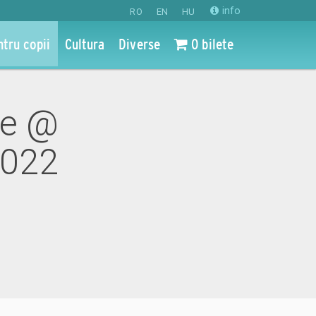
info
RO
EN
HU
ntru copii
Cultura
Diverse
0 bilete
te @
2022