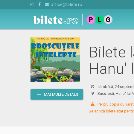
office@bilete.ro
Bilete 
Hanu' 
sâmbătă, 24 septemb
Bucuresti, Hanu' l
MAI MULTE DETALII
 Pentru copiii cu vârst
Se achită bilete atât pentru