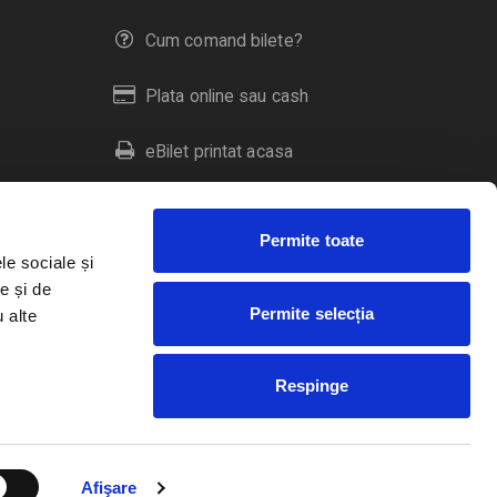
Cum comand bilete?
Plata online sau cash
eBilet printat acasa
Livrare prin curier
Permite toate
Returnare bilete
le sociale și
e și de
Permite selecția
u alte
Duplicare bilete
Respinge
RO
EN
HU
Afişare