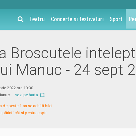
Teatru
Concerte si festivaluri
Sport
Pe
la Broscutele intelep
lui Manuc - 24 sept 
rie 2022 ora 10:30
ui Manuc
vezi pe harta
a de peste 1 an se achită bilet.

 părinti cât și pentru copii.