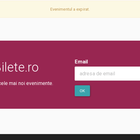
Evenimentul a expirat.
Email
lete.ro
cele mai noi evenimente.
OK