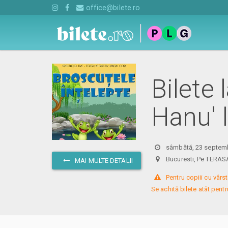
office@bilete.ro
Bilete 
Hanu' 
sâmbătă, 23 septemb
Bucuresti, Pe TERA
MAI MULTE DETALII
 Pentru copiii cu vârst
Se achită bilete atât pentru