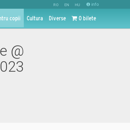
info
RO
EN
HU
ntru copii
Cultura
Diverse
0 bilete
te @
2023