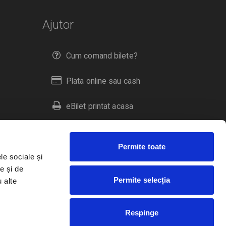
Ajutor
Cum comand bilete?
Plata online sau cash
eBilet printat acasa
Livrare prin curier
Permite toate
Returnare bilete
le sociale și
e și de
Permite selecția
u alte
Duplicare bilete
Respinge