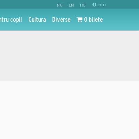
info
RO
EN
HU
ntru copii
Cultura
Diverse
0 bilete