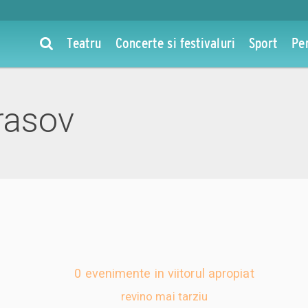
Teatru
Concerte si festivaluri
Sport
Pe
rasov
0 evenimente in viitorul apropiat
revino mai tarziu