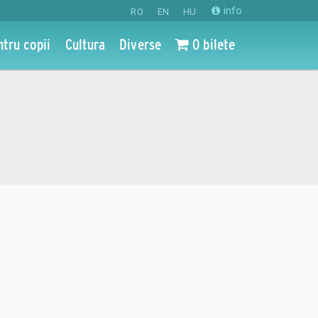
info
RO
EN
HU
ntru copii
Cultura
Diverse
0 bilete