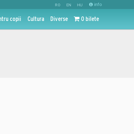
info
RO
EN
HU
ntru copii
Cultura
Diverse
0 bilete