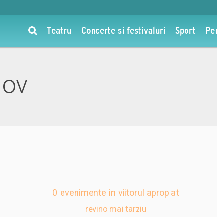
Teatru
Concerte si festivaluri
Sport
Pe
sov
0 evenimente in viitorul apropiat
revino mai tarziu