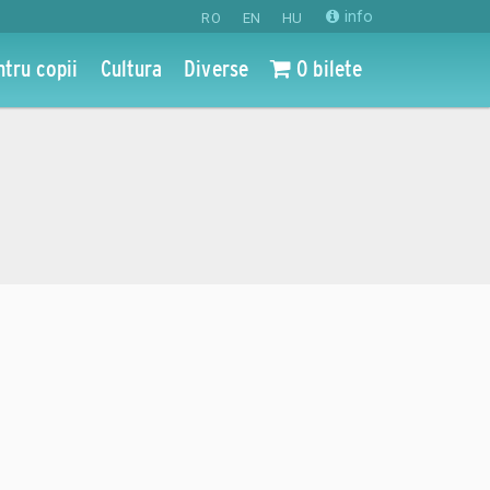
info
RO
EN
HU
ntru copii
Cultura
Diverse
0 bilete