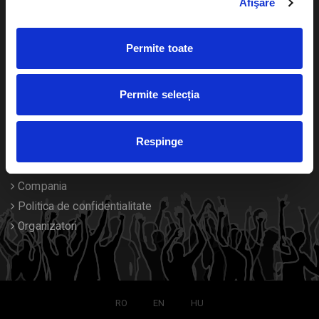
Afişare
Calendar
Returnare bilete
Permite toate
Duplicare bilete
Despre noi
Permite selecția
Contact
Respinge
Termeni si conditii
Despre Cookies
Compania
Politica de confidentialitate
Organizatori
RO
EN
HU