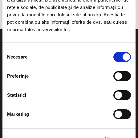
Coresi Business Campus
rețele sociale, de publicitate și de analize informații cu
privire la modul în care folosiți site-ul nostru. Aceștia le
pot combina cu alte informații oferite de dvs. sau culese
în urma folosirii serviciilor lor.
Selecția
Necesare
consimțământului
Evenimente
Ajutor
Preferinţe
Teatru
Cum comand bilete?
Concerte si
Statistici
festivaluri
Plata online sau cash
Sport
eBilet printat acasa
Marketing
Pentru copii
Cultura
Livrare prin curier
Diverse