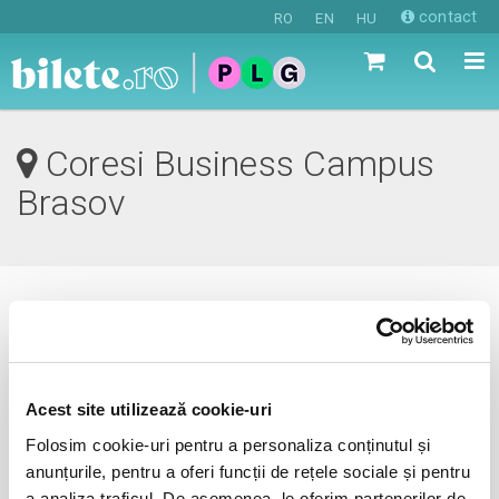
contact
RO
EN
HU
Coresi Business Campus
Brasov
0 evenimente in viitorul apropiat
revino mai tarziu
Acest site utilizează cookie-uri
Folosim cookie-uri pentru a personaliza conținutul și
anunțurile, pentru a oferi funcții de rețele sociale și pentru
anunta-ma pe email cand apare urmatorul eveniment la
a analiza traficul. De asemenea, le oferim partenerilor de