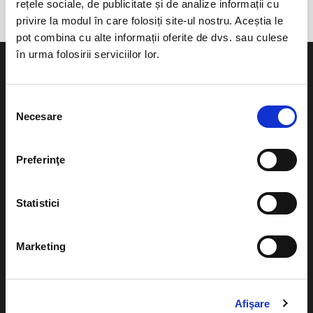
rețele sociale, de publicitate și de analize informații cu
privire la modul în care folosiți site-ul nostru. Aceștia le
pot combina cu alte informații oferite de dvs. sau culese
în urma folosirii serviciilor lor.
Selecția
Necesare
consimțământului
Evenimente
Ajutor
Teatru
Preferinţe
Cum comand bilete?
Concerte si
festivaluri
Plata online sau cash
Statistici
Sport
eBilet printat acasa
Pentru copii
Marketing
Cultura
Livrare prin curier
Diverse
Calendar
Returnare bilete
Afişare