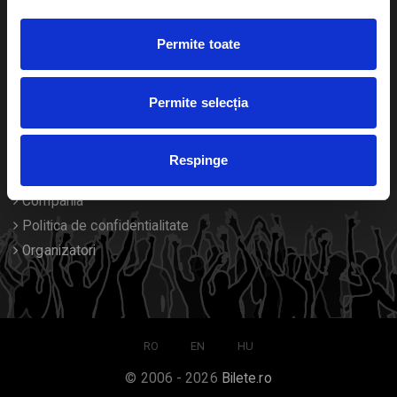
Duplicare bilete
Permite toate
Despre noi
Permite selecția
Contact
Termeni si conditii
Respinge
Despre Cookies
Compania
Politica de confidentialitate
Organizatori
RO
EN
HU
© 2006 - 2026
Bilete.ro