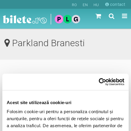
contact
RO
EN
HU
Parkland Branesti
0 evenimente in viitorul apropiat
revino mai tarziu
Acest site utilizează cookie-uri
Folosim cookie-uri pentru a personaliza conținutul și
anunta-ma pe email cand apare urmatorul eveniment la
anunțurile, pentru a oferi funcții de rețele sociale și pentru
Parkland
a analiza traficul. De asemenea, le oferim partenerilor de