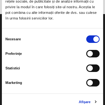
rețele sociale, de publicitate și de analize informații cu
privire la modul în care folosiți site-ul nostru. Aceștia le
pot combina cu alte informații oferite de dvs. sau culese
în urma folosirii serviciilor lor.
Selecția
Necesare
consimțământului
Evenimente
Ajutor
Teatru
Preferinţe
Cum comand bilete?
Concerte si
festivaluri
Plata online sau cash
Statistici
Sport
eBilet printat acasa
Pentru copii
Marketing
Cultura
Livrare prin curier
Diverse
Calendar
Returnare bilete
Afişare