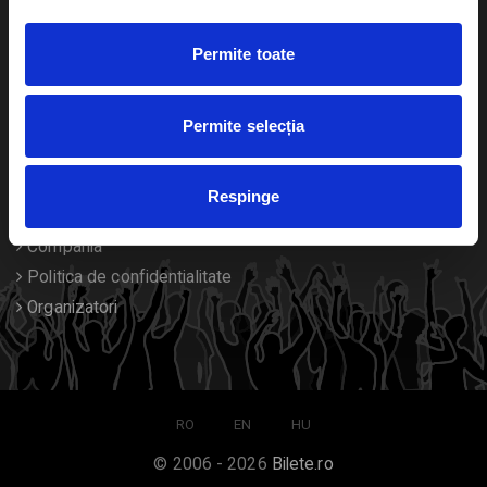
Duplicare bilete
Permite toate
Despre noi
Permite selecția
Contact
Termeni si conditii
Respinge
Despre Cookies
Compania
Politica de confidentialitate
Organizatori
RO
EN
HU
© 2006 - 2026
Bilete.ro