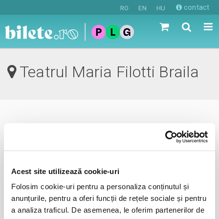
contact
RO
EN
HU
Teatrul Maria Filotti Braila
0 evenimente in viitorul apropiat
revino mai tarziu
Acest site utilizează cookie-uri
Folosim cookie-uri pentru a personaliza conținutul și
anunta-ma pe email cand apare urmatorul eveniment la
anunțurile, pentru a oferi funcții de rețele sociale și pentru
Teatrul Maria Filotti
a analiza traficul. De asemenea, le oferim partenerilor de