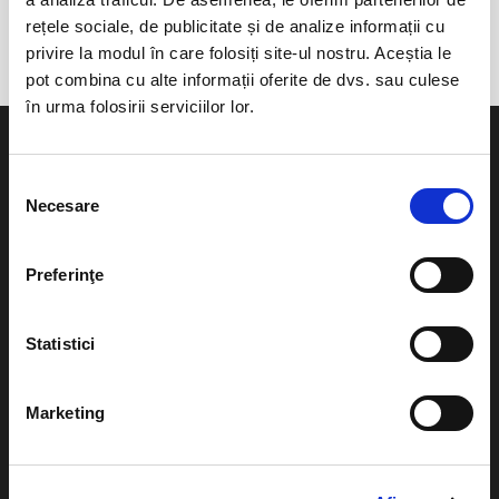
Casa de Cultura a Sindicatelor
rețele sociale, de publicitate și de analize informații cu
privire la modul în care folosiți site-ul nostru. Aceștia le
pot combina cu alte informații oferite de dvs. sau culese
în urma folosirii serviciilor lor.
Selecția
Necesare
consimțământului
Evenimente
Ajutor
Preferinţe
Teatru
Cum comand bilete?
Concerte si
Statistici
festivaluri
Plata online sau cash
Sport
eBilet printat acasa
Marketing
Pentru copii
Cultura
Livrare prin curier
Diverse