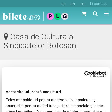
contact
RO
EN
HU
Casa de Cultura a
Sindicatelor Botosani
0 evenimente in viitorul apropiat
revino mai tarziu
Acest site utilizează cookie-uri
Folosim cookie-uri pentru a personaliza conținutul și
anunțurile, pentru a oferi funcții de rețele sociale și pentru
anunta-ma pe email cand apare urmatorul eveniment la
a analiza traficul. De asemenea, le oferim partenerilor de