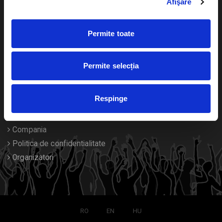
Afişare
Calendar
Returnare bilete
Permite toate
Duplicare bilete
Despre noi
Permite selecția
Contact
Respinge
Termeni si conditii
Despre Cookies
Compania
Politica de confidentialitate
Organizatori
RO
EN
HU