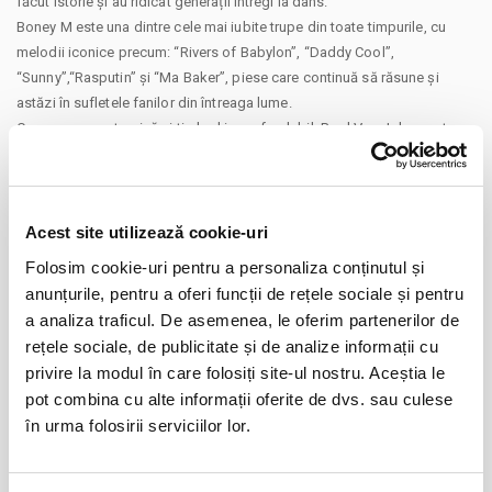
făcut istorie și au ridicat generații întregi la dans.
Boney M este una dintre cele mai iubite trupe din toate timpurile, cu
melodii iconice precum: “Rivers of Babylon”, “Daddy Cool”,
“Sunny”,“Rasputin” și “Ma Baker”, piese care continuă să răsune și
astăzi în sufletele fanilor din întreaga lume.
Cu vocea sa puternică și timbrul inconfundabil, Brad Vee Johnson te
invită să trăiești “The Boney M Experience”, o călătorie muzicală care
readuce la viață spiritul disco al anilor ’70 și ’80, îmbinându-l cu
rafinamentul muzicii soul, jazz și blues.
-------------------------------------------------------------------------
Acest site utilizează cookie-uri
Early Bird Tickets:
CONTINUARE
Folosim cookie-uri pentru a personaliza conținutul și
VIP (masa in fata scenei) - 150 RON
anunțurile, pentru a oferi funcții de rețele sociale și pentru
Cat 1 (masa la balcon) - 110 RON
Distribuie aceasta pagina
a analiza traficul. De asemenea, le oferim partenerilor de
Cat 2 (loc in picioare) - 80 RON
rețele sociale, de publicitate și de analize informații cu
Alhambra Experience - 700 RON
privire la modul în care folosiți site-ul nostru. Aceștia le
Pachetul „Alhambra Experience„ include:
pot combina cu alte informații oferite de dvs. sau culese
- 2 Bilete VIP
în urma folosirii serviciilor lor.
- Meet & Greet + poza
Evenimente similare
- Open Bar + 1h la Afterparty
- Platouri reci/ calde premium cu branzeturi / mezeluri / fructe de mare