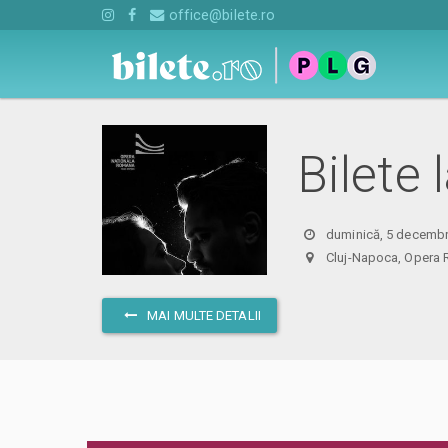
office@bilete.ro
Bilete
duminică, 5 decembr
Cluj-Napoca, Ope
MAI MULTE DETALII