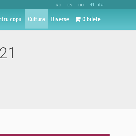
info
RO
EN
HU
ntru copii
Cultura
Diverse
0 bilete
021