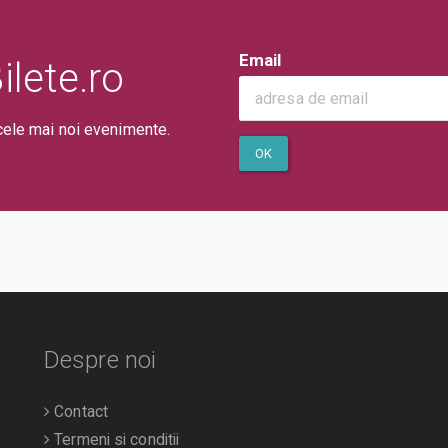
Email
lete.ro
cele mai noi evenimente.
OK
Despre noi
Contact
Termeni si conditii