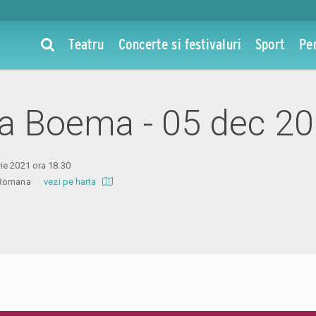
Teatru
Concerte si festivaluri
Sport
Pe
 la Boema - 05 dec 2
ie 2021 ora 18:30
ra Romana
vezi pe harta