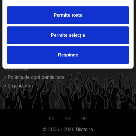
Duplicare bilete
Permite toate
Despre noi
Permite selecția
Contact
Termeni si conditii
Respinge
Despre Cookies
Compania
Politica de confidentialitate
Organizatori
RO
EN
HU
© 2006 - 2026
Bilete.ro