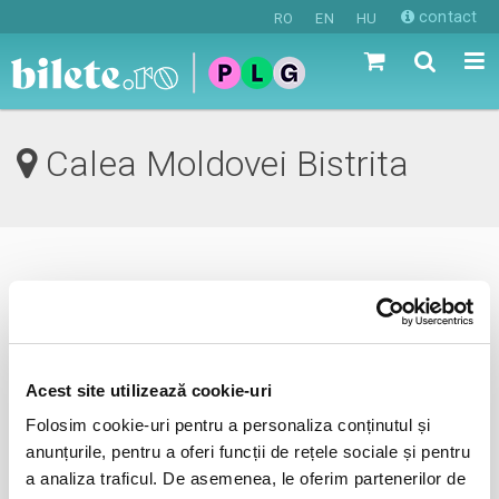
contact
RO
EN
HU
Calea Moldovei Bistrita
0 evenimente in viitorul apropiat
revino mai tarziu
Acest site utilizează cookie-uri
Folosim cookie-uri pentru a personaliza conținutul și
anunta-ma pe email cand apare urmatorul eveniment la
anunțurile, pentru a oferi funcții de rețele sociale și pentru
Calea Moldovei
a analiza traficul. De asemenea, le oferim partenerilor de