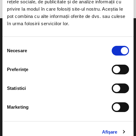
rețele sociale, de publicitate și de analize informații cu
privire la modul în care folosiți site-ul nostru. Aceștia le
pot combina cu alte informații oferite de dvs. sau culese
în urma folosirii serviciilor lor.
Selecția
Necesare
consimțământului
Evenimente
Ajutor
Teatru
Preferinţe
Cum comand bilete?
Concerte si
festivaluri
Plata online sau cash
Statistici
Sport
eBilet printat acasa
Pentru copii
Marketing
Cultura
Livrare prin curier
Diverse
Calendar
Returnare bilete
Afişare