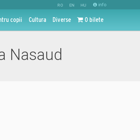
info
RO
EN
HU
ntru copii
Cultura
Diverse
0 bilete
ta Nasaud