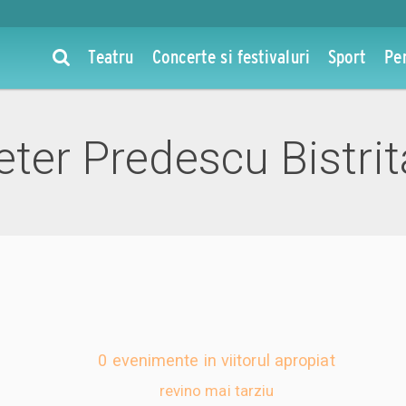
Teatru
Concerte si festivaluri
Sport
Pe
eter Predescu Bistri
0 evenimente in viitorul apropiat
revino mai tarziu