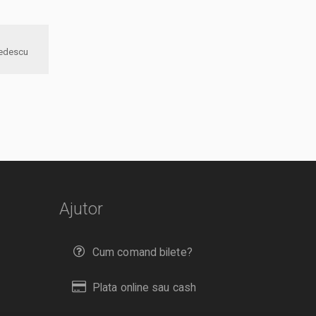
aleria Peter Predescu
Ajutor
Cum comand bilete?
Plata online sau cash