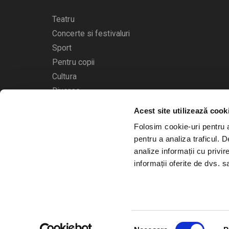
Teatru
Concerte si festivaluri
Sport
Pentru copii
Cultura
Diverse
Acest site utilizează cook
Calendarul evenimentelor
Folosim cookie-uri pentru a 
pentru a analiza traficul. 
analize informații cu privir
informații oferite de dvs. sa
© 2006 - 2026
Bilete.ro
Selecția
A.N.P.C.
O.D.R.