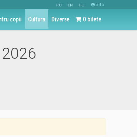
info
RO
EN
HU
ntru copii
Cultura
Diverse
0 bilete
un 2026