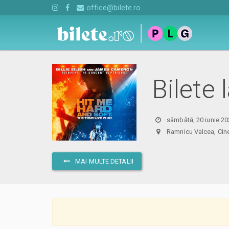
office@bilete.ro
Bilete 
sâmbătă, 20 iunie 20
Ramnicu Valcea, C
MAI MULTE DETALII