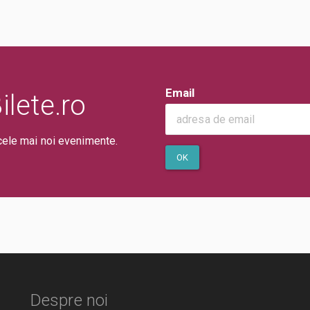
Email
lete.ro
cele mai noi evenimente.
OK
Despre noi