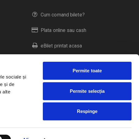
Cum comand bilete?
Plata online sau cash
eBilet printat acasa
Livrare prin curier
Permite toate
Returnare bilete
le sociale și
e și de
Permite selecția
u alte
Duplicare bilete
Respinge
RO
EN
HU