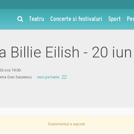
Teatru
Concerte si festivaluri
Sport
Pe
la Billie Eilish - 20 i
26 ora 19:00
inema Geo Saizescu
vezi pe harta
Evenimentul a expirat.