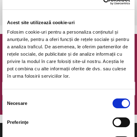
vineri, 6 mai 2022 ora 19:00
Sibiu, Sala Sporturilor Transilvania
vezi pe harta
Acest site utilizează cookie-uri
Folosim cookie-uri pentru a personaliza conținutul și
anunțurile, pentru a oferi funcții de rețele sociale și pentru
a analiza traficul. De asemenea, le oferim partenerilor de
Newsletter @ Bilete.ro
rețele sociale, de publicitate și de analize informații cu
privire la modul în care folosiți site-ul nostru. Aceștia le
Oferte exclusive si o editie saptamanala cu cele mai noi
evenimente.
pot combina cu alte informații oferite de dvs. sau culese
în urma folosirii serviciilor lor.
Email
Selecția
Necesare
consimțământului
OK
Preferinţe