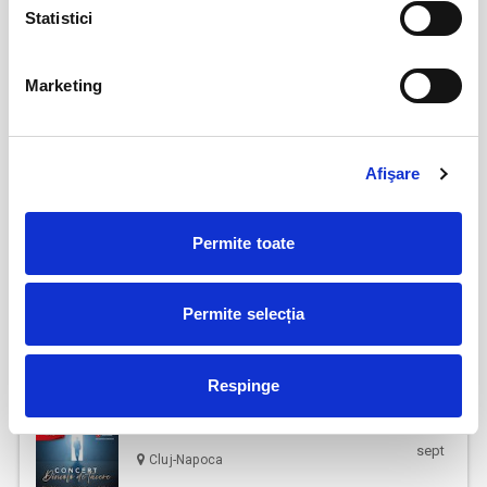
Statistici
BILETE
Marketing
AȘTEPTÂNDU-L PE ULISE
17
sept
Cluj-Napoca
Afişare
BILETE
Permite toate
17
Deschiderea Stagiunii - Filarmonica Pitesti
sept
Pitesti
Permite selecția
BILETE
Respinge
DINCOLO DE TĂCERE
19
sept
Cluj-Napoca