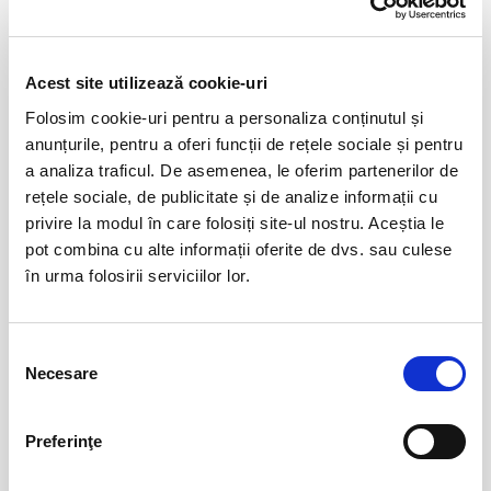
Acest site utilizează cookie-uri
Evenimente similare
Folosim cookie-uri pentru a personaliza conținutul și
anunțurile, pentru a oferi funcții de rețele sociale și pentru
Copiii au idei trăsnite
08
a analiza traficul. De asemenea, le oferim partenerilor de
aug
Bucuresti
rețele sociale, de publicitate și de analize informații cu
privire la modul în care folosiți site-ul nostru. Aceștia le
BILETE
pot combina cu alte informații oferite de dvs. sau culese
în urma folosirii serviciilor lor.
12
VIYAF VIRTUOSI - MARILE CONCERTE
PENTRU PIAN II
aug
Selecția
Arad
Necesare
consimțământului
BILETE
Preferinţe
Șoricelul neascultător
23
aug
Bucuresti