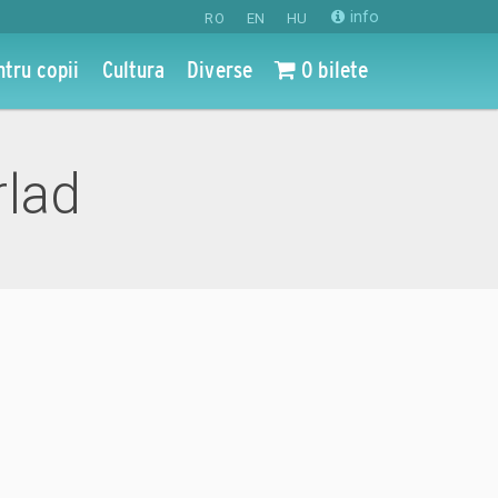
info
RO
EN
HU
ntru copii
Cultura
Diverse
0 bilete
rlad