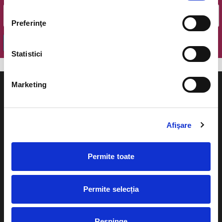
Preferinţe
OK
Statistici
Marketing
Afişare
Evenimente
Ajutor
Teatru
Permite toate
Cum comand bilete?
Concerte si
festivaluri
Plata online sau cash
Permite selecția
Sport
eBilet printat acasa
Pentru copii
Respinge