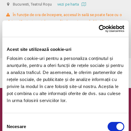
Bucuresti, Teatrul Roșu
vezi pe harta
 În funcție de ora de începere, accesul în sală se poate face cu o 
oră / cu 40 minute mai devreme, fiind permis cu până la 10 minute 
înainte de spectacol. Așezarea se realizează la mese de 2 (nr. limitat), 3 
sau 4 locuri, în regim de teatru-cafenea (în funcție de disponibilitatea 
de la fața locului, există posibilitatea împărțirii mesei cu alte persoane). 
Informații suplimentare, la nr. de telefon 0773 825 249.
Acest site utilizează cookie-uri
Folosim cookie-uri pentru a personaliza conținutul și
anunțurile, pentru a oferi funcții de rețele sociale și pentru
Evenimentul a expirat.
a analiza traficul. De asemenea, le oferim partenerilor de
rețele sociale, de publicitate și de analize informații cu
privire la modul în care folosiți site-ul nostru. Aceștia le
pot combina cu alte informații oferite de dvs. sau culese
în urma folosirii serviciilor lor.
Newsletter @ Bilete.ro
Oferte exclusive si o editie saptamanala cu cele mai noi
evenimente.
Selecția
Necesare
consimțământului
Email