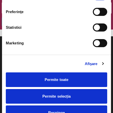
Preferinţe
OK
Statistici
Marketing
Afişare
Evenimente
Ajutor
Teatru
Permite toate
Cum comand bilete?
Concerte si
festivaluri
Plata online sau cash
Permite selecția
Sport
eBilet printat acasa
Pentru copii
Respinge