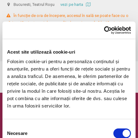
Bucuresti, Teatrul Roșu
vezi pe harta
 În funcție de ora de începere, accesul în sală se poate face cu o 
oră / cu 40 minute mai devreme, fiind permis cu până la 10 minute 
înainte de spectacol. Așezarea se realizează la mese de 2 (nr. limitat), 3 
sau 4 locuri, în regim de teatru-cafenea (în funcție de disponibilitatea 
de la fața locului, există posibilitatea împărțirii mesei cu alte persoane). 
Informații suplimentare, la nr. de telefon 0773 825 249.
Acest site utilizează cookie-uri
Folosim cookie-uri pentru a personaliza conținutul și
anunțurile, pentru a oferi funcții de rețele sociale și pentru
Evenimentul a expirat.
a analiza traficul. De asemenea, le oferim partenerilor de
rețele sociale, de publicitate și de analize informații cu
privire la modul în care folosiți site-ul nostru. Aceștia le
pot combina cu alte informații oferite de dvs. sau culese
în urma folosirii serviciilor lor.
Newsletter @ Bilete.ro
Oferte exclusive si o editie saptamanala cu cele mai noi
evenimente.
Selecția
Necesare
consimțământului
Email