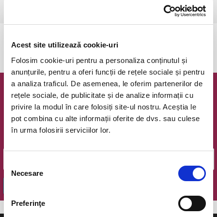
Bucuresti, Teatrul Amzei
vezi pe harta
Evenimentul a expirat.
Acest site utilizează cookie-uri
Folosim cookie-uri pentru a personaliza conținutul și
anunțurile, pentru a oferi funcții de rețele sociale și pentru
a analiza traficul. De asemenea, le oferim partenerilor de
Newsletter @ Bilete.ro
rețele sociale, de publicitate și de analize informații cu
privire la modul în care folosiți site-ul nostru. Aceștia le
Oferte exclusive si o editie saptamanala cu cele mai noi
pot combina cu alte informații oferite de dvs. sau culese
evenimente.
în urma folosirii serviciilor lor.
Email
Selecția
Necesare
consimțământului
OK
Preferinţe