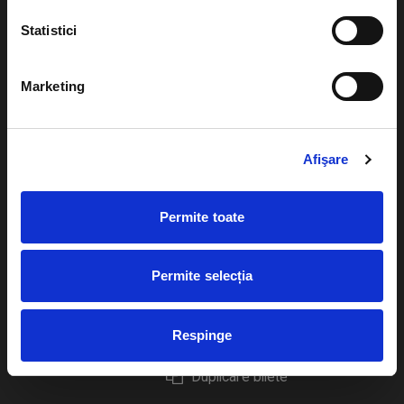
Statistici
Marketing
Evenimente
Ajutor
Teatru
Cum comand bilete?
Afişare
Concerte si
festivaluri
Plata online sau cash
Permite toate
Sport
eBilet printat acasa
Pentru copii
Cultura
Permite selecția
Livrare prin curier
Diverse
Calendar
Returnare bilete
Respinge
Duplicare bilete