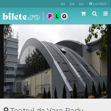
contact
RO
EN
HU
Teatrul de Vara Radu