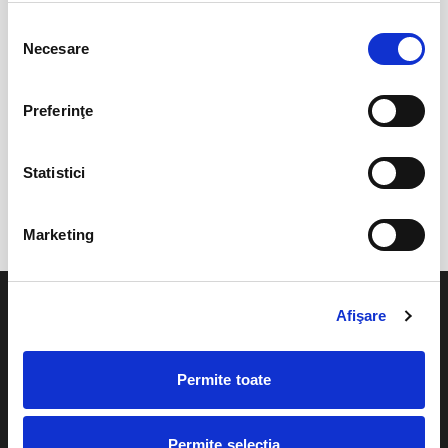
Selecția
0 evenimente in viitorul apropiat
Necesare
consimțământului
revino mai tarziu
Preferinţe
anunta-ma pe email cand apare urmatorul eveniment la
Statistici
Teatrul de Vara Radu Beligan
Marketing
Afişare
Permite toate
Evenimente
Ajutor
Teatru
Permite selecția
Cum comand bilete?