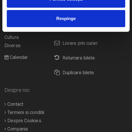
Concerte si
festivaluri
Plata online sau cash
Respinge
Sport
eBilet printat acasa
Pentru copii
Cultura
Livrare prin curier
Diverse
Calendar
Returnare bilete
Duplicare bilete
Despre noi
Contact
Termeni si conditii
Despre Cookies
Compania