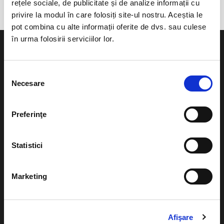
rețele sociale, de publicitate și de analize informații cu
privire la modul în care folosiți site-ul nostru. Aceștia le
pot combina cu alte informații oferite de dvs. sau culese
în urma folosirii serviciilor lor.
Selecția
Necesare
consimțământului
Evenimente
Ajutor
Teatru
Preferinţe
Cum comand bilete?
Concerte si
festivaluri
Plata online sau cash
Statistici
Sport
eBilet printat acasa
Pentru copii
Marketing
Cultura
Livrare prin curier
Diverse
Calendar
Returnare bilete
Afişare