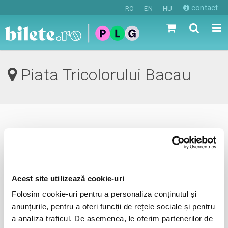
contact
RO
EN
HU
Piata Tricolorului Bacau
0 evenimente in viitorul apropiat
revino mai tarziu
Acest site utilizează cookie-uri
Folosim cookie-uri pentru a personaliza conținutul și
anunta-ma pe email cand apare urmatorul eveniment la
anunțurile, pentru a oferi funcții de rețele sociale și pentru
Piata Tricolorului
a analiza traficul. De asemenea, le oferim partenerilor de