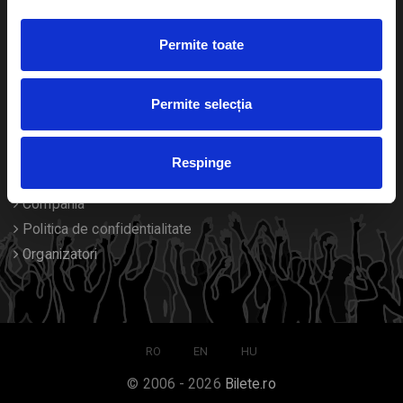
Duplicare bilete
Permite toate
Despre noi
Permite selecția
Contact
Termeni si conditii
Respinge
Despre Cookies
Compania
Politica de confidentialitate
Organizatori
RO
EN
HU
© 2006 - 2026
Bilete.ro