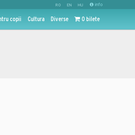
info
RO
EN
HU
ntru copii
Cultura
Diverse
0 bilete