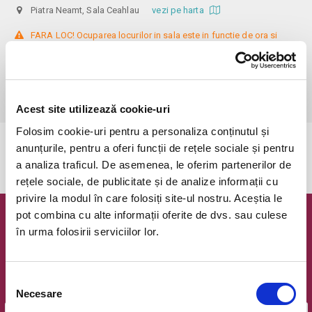
Piatra Neamt, Sala Ceahlau
vezi pe harta
 FARA LOC! Ocuparea locurilor in sala este in functie de ora si 
ordinea sosirii la locatie.

Informații: 0752149735

Biletele cu reducere se pot achiziționa doar la Agenția teatrală, pe baza 
documentelor justificative: carnet de elev/student, cupon de pensie.
Acest site utilizează cookie-uri
Folosim cookie-uri pentru a personaliza conținutul și
anunțurile, pentru a oferi funcții de rețele sociale și pentru
Evenimentul a expirat.
a analiza traficul. De asemenea, le oferim partenerilor de
rețele sociale, de publicitate și de analize informații cu
privire la modul în care folosiți site-ul nostru. Aceștia le
pot combina cu alte informații oferite de dvs. sau culese
Newsletter @ Bilete.ro
în urma folosirii serviciilor lor.
Oferte exclusive si o editie saptamanala cu cele mai noi
evenimente.
Selecția
Email
Necesare
consimțământului