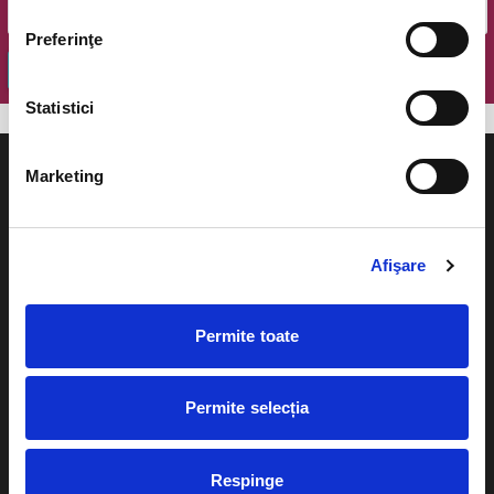
Preferinţe
OK
Statistici
Marketing
Evenimente
Ajutor
Afişare
Teatru
Cum comand bilete?
Permite toate
Concerte si
festivaluri
Plata online sau cash
Sport
Permite selecția
eBilet printat acasa
Pentru copii
Cultura
Respinge
Livrare prin curier