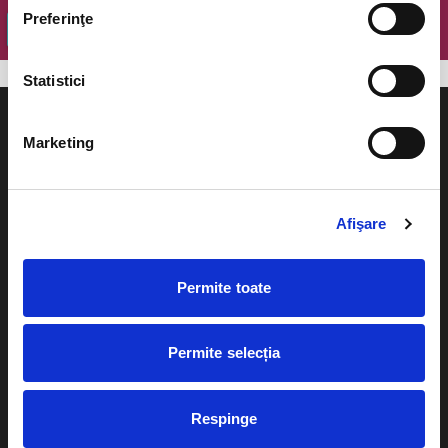
Preferinţe
OK
Statistici
Marketing
Evenimente
Ajutor
Afişare
Teatru
Cum comand bilete?
Concerte si
Permite toate
festivaluri
Plata online sau cash
Sport
Permite selecția
eBilet printat acasa
Pentru copii
Cultura
Livrare prin curier
Respinge
Diverse