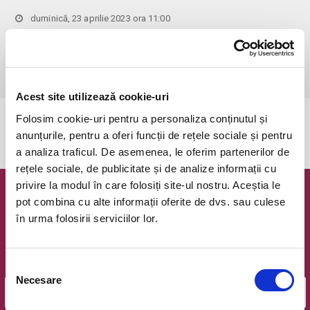
duminică, 23 aprilie 2023 ora 11:00
Bucuresti, Hanu' lui Manuc
vezi pe harta
 Pentru copiii cu vârsta de peste 1 an se achită bilet.

Se achită bilete atât pentru părinti cât și pentru copii.
Acest site utilizează cookie-uri
Folosim cookie-uri pentru a personaliza conținutul și
Evenimentul a expirat.
anunțurile, pentru a oferi funcții de rețele sociale și pentru
a analiza traficul. De asemenea, le oferim partenerilor de
rețele sociale, de publicitate și de analize informații cu
privire la modul în care folosiți site-ul nostru. Aceștia le
Newsletter @ Bilete.ro
pot combina cu alte informații oferite de dvs. sau culese
în urma folosirii serviciilor lor.
Oferte exclusive si o editie saptamanala cu cele mai noi
evenimente.
Selecția
Email
Necesare
consimțământului