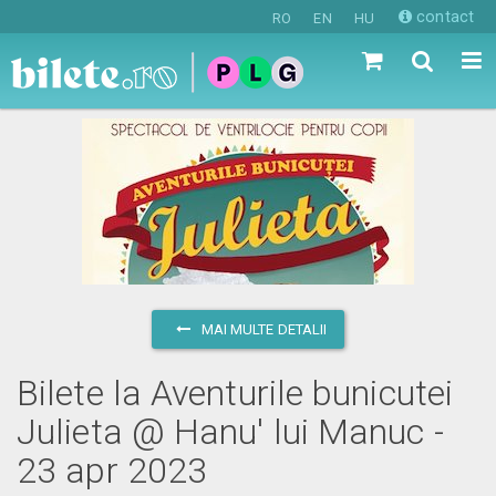
contact
RO
EN
HU
MAI MULTE DETALII
Bilete la Aventurile bunicutei
Julieta @ Hanu' lui Manuc -
23 apr 2023