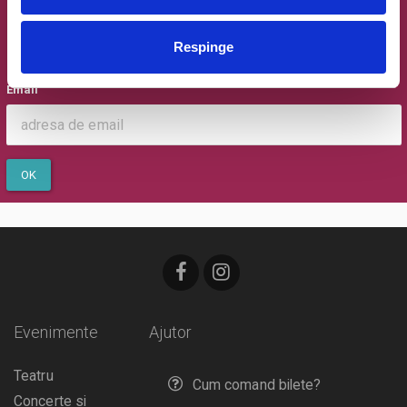
Newsletter @ Bilete.ro
Respinge
Oferte exclusive si o editie saptamanala cu cele mai noi
evenimente.
Email
OK
Evenimente
Ajutor
Teatru
Cum comand bilete?
Concerte si