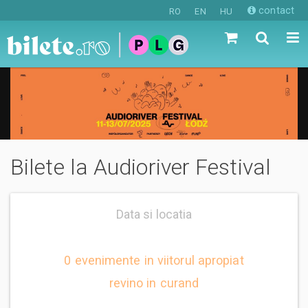
contact
RO
EN
HU
Bilete la Audioriver Festival
Data si locatia
0 evenimente in viitorul apropiat
revino in curand