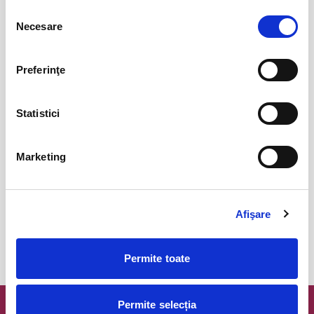
Bucuresti
Selecția
BILETE
Necesare
consimțământului
Preferinţe
COJO @ Expirat
15
oct
Bucuresti
Statistici
BILETE
Marketing
Tender live - Expirat
16
oct
Bucuresti
BILETE
Afişare
Permite toate
MAI MULTE DIN CONCERTE
Permite selecția