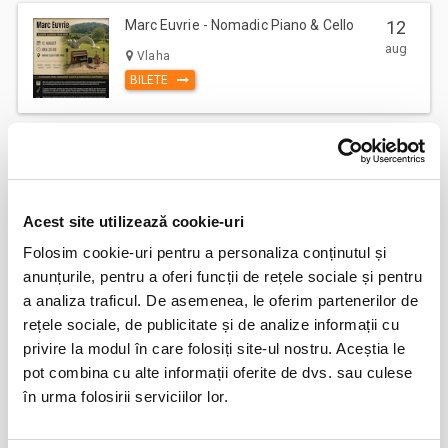
Marc Euvrie - Nomadic Piano & Cello
12
aug
Vlaha
BILETE
FESTOBAL
11
sept
Bucuresti
BILETE
Acest site utilizează cookie-uri
Folosim cookie-uri pentru a personaliza conținutul și
anunțurile, pentru a oferi funcții de rețele sociale și pentru
MASTERS OF CLASSIC
12
a analiza traficul. De asemenea, le oferim partenerilor de
sept
Bucuresti
rețele sociale, de publicitate și de analize informații cu
BILETE
privire la modul în care folosiți site-ul nostru. Aceștia le
pot combina cu alte informații oferite de dvs. sau culese
în urma folosirii serviciilor lor.
Jazzapella - Concert jazz a capella
13
oct