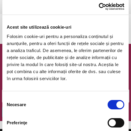
Bucuresti, Teatrul National I.L. Caragiale
vezi pe harta
Evenimentul a expirat.
Acest site utilizează cookie-uri
Folosim cookie-uri pentru a personaliza conținutul și
anunțurile, pentru a oferi funcții de rețele sociale și pentru
a analiza traficul. De asemenea, le oferim partenerilor de
Newsletter @ Bilete.ro
rețele sociale, de publicitate și de analize informații cu
privire la modul în care folosiți site-ul nostru. Aceștia le
Oferte exclusive si o editie saptamanala cu cele mai noi
pot combina cu alte informații oferite de dvs. sau culese
evenimente.
în urma folosirii serviciilor lor.
Email
Selecția
Necesare
consimțământului
OK
Preferinţe