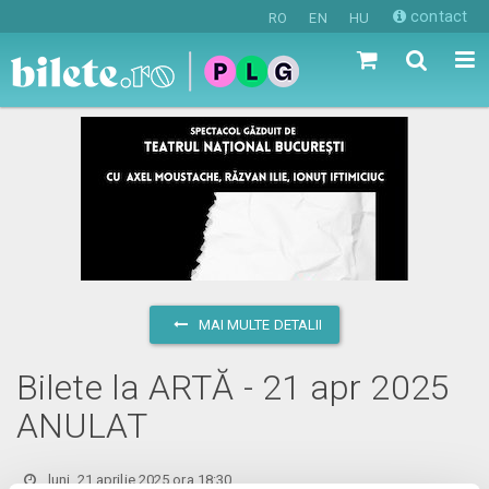
contact
RO
EN
HU
MAI MULTE DETALII
Bilete la ARTĂ - 21 apr 2025
ANULAT
luni, 21 aprilie 2025 ora 18:30