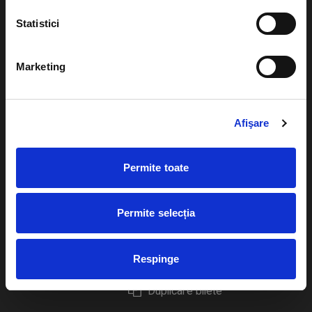
Statistici
Marketing
Evenimente
Ajutor
Teatru
Cum comand bilete?
Afişare
Concerte si
festivaluri
Plata online sau cash
Permite toate
Sport
eBilet printat acasa
Pentru copii
Cultura
Permite selecția
Livrare prin curier
Diverse
Calendar
Returnare bilete
Respinge
Duplicare bilete