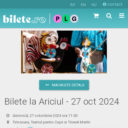
contact
RO
EN
HU
MAI MULTE DETALII
Bilete la Ariciul - 27 oct 2024
duminică, 27 octombrie 2024 ora 11:00
Timisoara, Teatrul pentru Copii si Tineret Merlin