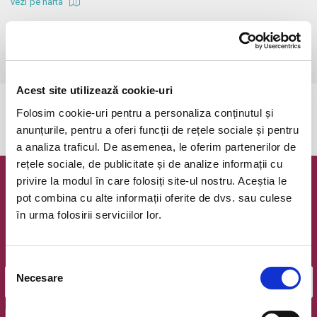
vezi pe harta
 Va rugam sa nu intarziati!

Atentie! Biletele comandate si neachitate vor expira in 1 zi!

Copiii peste 2 ani platesc bilet! Biletul de adulti costa 27 RON!
Acest site utilizează cookie-uri
Evenimentul a expirat.
Folosim cookie-uri pentru a personaliza conținutul și
anunțurile, pentru a oferi funcții de rețele sociale și pentru
a analiza traficul. De asemenea, le oferim partenerilor de
rețele sociale, de publicitate și de analize informații cu
privire la modul în care folosiți site-ul nostru. Aceștia le
Newsletter @ Bilete.ro
pot combina cu alte informații oferite de dvs. sau culese
în urma folosirii serviciilor lor.
Oferte exclusive si o editie saptamanala cu cele mai noi
evenimente.
Email
Selecția
Necesare
consimțământului